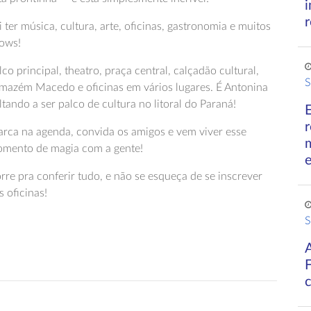
r
i ter música, cultura, arte, oficinas, gastronomia e muitos
ows!
lco principal, theatro, praça central, calçadão cultural,
S
mazém Macedo e oficinas em vários lugares. É Antonina
ltando a ser palco de cultura no litoral do Paraná!
r
rca na agenda, convida os amigos e vem viver esse
mento de magia com a gente!
rre pra conferir tudo, e não se esqueça de se inscrever
s oficinas!
S