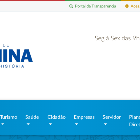
Portal da Transparência
Acess
Seg à Sex das 9
Turismo
Saúde
Cidadão
Empresas
Servidor
Plan
Dire