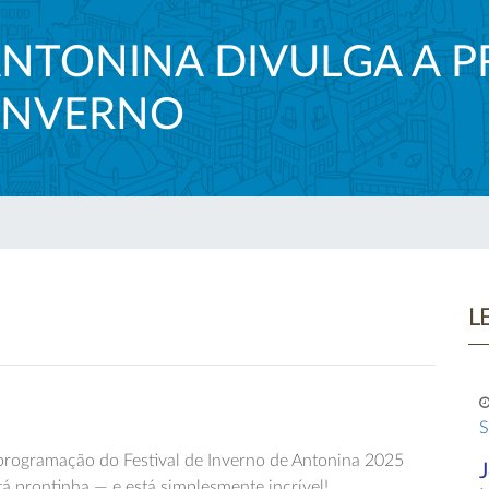
 ANTONINA DIVULGA A
 INVERNO
L
S
programação do Festival de Inverno de Antonina 2025
tá prontinha — e está simplesmente incrível!