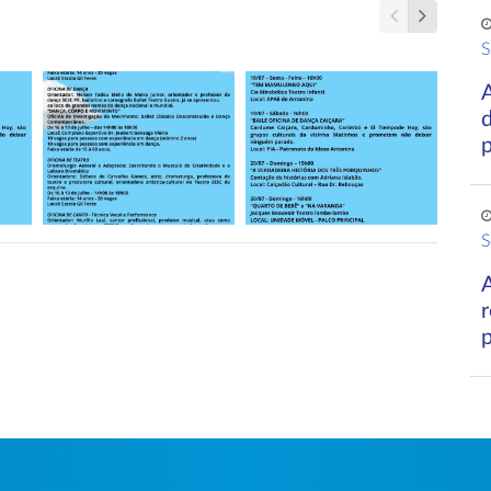
S
A
d
S