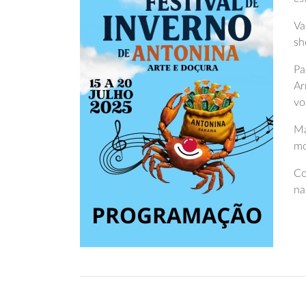
Va
sh
Pa
Ar
vo
Ma
mo
Co
na