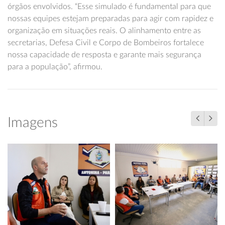
órgãos envolvidos. “Esse simulado é fundamental para que
nossas equipes estejam preparadas para agir com rapidez e
organização em situações reais. O alinhamento entre as
secretarias, Defesa Civil e Corpo de Bombeiros fortalece
nossa capacidade de resposta e garante mais segurança
para a população”, afirmou.
Imagens