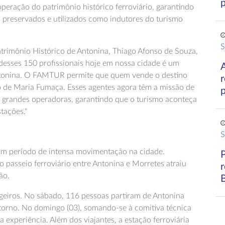
eração do patrimônio histórico ferroviário, garantindo
 preservados e utilizados como indutores do turismo
S
atrimônio Histórico de Antonina, Thiago Afonso de Souza,
 desses 150 profissionais hoje em nossa cidade é um
ntonina. O FAMTUR permite que quem vende o destino
o de Maria Fumaça. Esses agentes agora têm a missão de
 grandes operadoras, garantindo que o turismo aconteça
tações."
S
um período de intensa movimentação na cidade.
o passeio ferroviário entre Antonina e Morretes atraiu
ão.
geiros. No sábado, 116 pessoas partiram de Antonina
etorno. No domingo (03), somando-se à comitiva técnica
 experiência. Além dos viajantes, a estação ferroviária