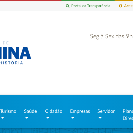
Portal da Transparência
Acess
Seg à Sex das 9
Turismo
Saúde
Cidadão
Empresas
Servidor
Plan
Dire