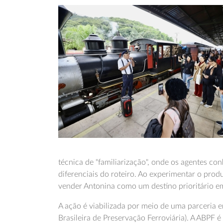
técnica de "familiarização", onde os agentes con
diferenciais do roteiro. Ao experimentar o prod
vender Antonina como um destino prioritário em
A ação é viabilizada por meio de uma parceria e
Brasileira de Preservação Ferroviária). A ABPF é