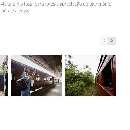
visitaram o local para fotos e apreciação do patrimônio,
mércios locais.