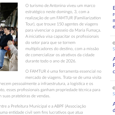
O turismo de Antonina viveu um marco
estratégico neste domingo, 3, com a
r
realização de um FAMTUR (Familiarization
Tour), que trouxe 150 agentes de viagens
para vivenciar o passeio da Maria Fumaça.
A iniciativa visa capacitar os profissionais
do setor para que se tornem
multiplicadores do destino, com a missão
S
de comercializar os atrativos da cidade
durante todo o ano de 2026.
O FAMTUR é uma ferramenta essencial no
mercado de viagens. Trata-se de uma visita
hecem pessoalmente a infraestrutura, a logística e os
uto, esses profissionais ganham propriedade técnica para
S
 suas prateleiras de vendas.
A
ntre a Prefeitura Municipal e a ABPF (Associação
d
 uma entidade civil sem fins lucrativos que atua