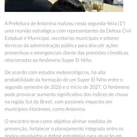
A Prefeitura de Antonina realizou nesta segunda-feira (1º)
uma reunião estratégica com representantes da Defesa Civil
Estadual e Municipal, secretarias municipais e setores
técnicos da administração pública para discutir ações
preventivas e emergenciais diante das previsões climáticas
relacionadas ao fenômeno Super El Niño.
De acordo com estudos meteorológicos, há alta
probabilidade da formação de um Super El Niño entre o
segundo semestre de 2026 e o início de 2027. O fenômeno
pode provocar aumento significativo dos índices de chuva
na região Sul do Brasil, com possíveis impactos em
municípios litorâneos, como Antonina.
O encontro teve como objetivo alinhar medidas de
prevenção, fortalecer o planejamento integrado entre os
órgãos envolvidos e definir estratégias para atuação em