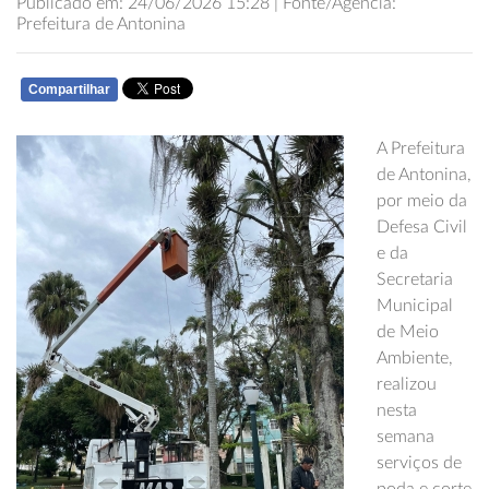
Publicado em: 24/06/2026 15:28 | Fonte/Agência:
Prefeitura de Antonina
Compartilhar
WHATSAPP
A Prefeitura
de Antonina,
por meio da
Defesa Civil
e da
Secretaria
Municipal
de Meio
Ambiente,
realizou
nesta
semana
serviços de