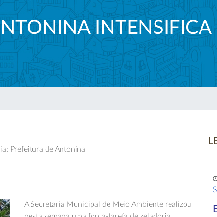
ANTONINA INTENSIFICA
L
a: Prefeitura de Antonina
S
A Secretaria Municipal de Meio Ambiente realizou
nesta semana uma força-tarefa de zeladoria