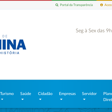
Portal da Transparência
Acess
Seg à Sex das 9
Turismo
Saúde
Cidadão
Empresas
Servidor
Plan
Dire