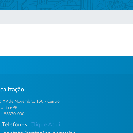
calização
a XV de Novembro, 150 - Centro
tonina-PR
p: 83370-000
Telefones:
Clique Aqui!