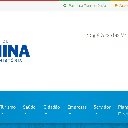
Portal da Transparência
Acess
Seg à Sex das 9
Turismo
Saúde
Cidadão
Empresas
Servidor
Plan
Dire