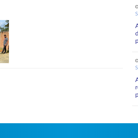
S
A
d
S