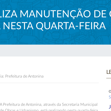
ALIZA MANUTENÇÃO DE
 NESTA QUARTA-FEIRA
L
a: Prefeitura de Antonina
S
A Prefeitura de Antonina, através da Secretaria Municipal
de Obras e Urbanismo, está realizando nesta quarta-feira