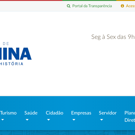
Portal da Transparência
Acess
Seg à Sex das 9
Turismo
Saúde
Cidadão
Empresas
Servidor
Plan
Dire