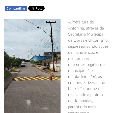
Compartilhar
WHATSAPP
A Prefeitura de
Antonina, através da
Secretaria Municipal
de Obras e Urbanismo,
segue realizando ações
de manutenção e
melhorias em
diferentes regiões do
município. Nesta
quinta-feira (16), as
equipes estiveram no
bairro Tucunduva
realizando a pintura
das lombadas,
garantindo mais