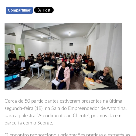
Compartilhar
WHATSAPP
Cerca de 50 participantes estiveram presentes na última
segunda-feira (18), na Sala do Empreendedor de Antonina,
para a palestra “Atendimento ao Cliente”, promovida em
parceria com o Sebrae.
O encontro proporcionou orientações práticas e estratégias