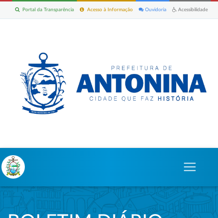
Portal da Transparência
Acesso à Informação
Ouvidoria
Acessibilidade