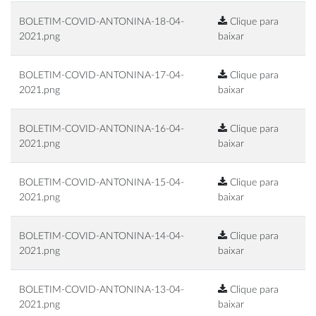
BOLETIM-COVID-ANTONINA-18-04-
Clique para
2021.png
baixar
BOLETIM-COVID-ANTONINA-17-04-
Clique para
2021.png
baixar
BOLETIM-COVID-ANTONINA-16-04-
Clique para
2021.png
baixar
BOLETIM-COVID-ANTONINA-15-04-
Clique para
2021.png
baixar
BOLETIM-COVID-ANTONINA-14-04-
Clique para
2021.png
baixar
BOLETIM-COVID-ANTONINA-13-04-
Clique para
2021.png
baixar