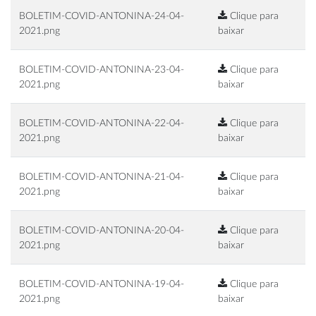
BOLETIM-COVID-ANTONINA-24-04-
Clique para
2021.png
baixar
BOLETIM-COVID-ANTONINA-23-04-
Clique para
2021.png
baixar
BOLETIM-COVID-ANTONINA-22-04-
Clique para
2021.png
baixar
BOLETIM-COVID-ANTONINA-21-04-
Clique para
2021.png
baixar
BOLETIM-COVID-ANTONINA-20-04-
Clique para
2021.png
baixar
BOLETIM-COVID-ANTONINA-19-04-
Clique para
2021.png
baixar