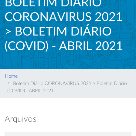
BOLETIM DIÁRIO
CORONAVIRUS 2021
> BOLETIM DIÁRIO
(COVID) - ABRIL 2021
Home
Boletim Diário CORONAVIRUS 2021 > Boletim Diário
(COVID) - ABRIL 2021
Arquivos