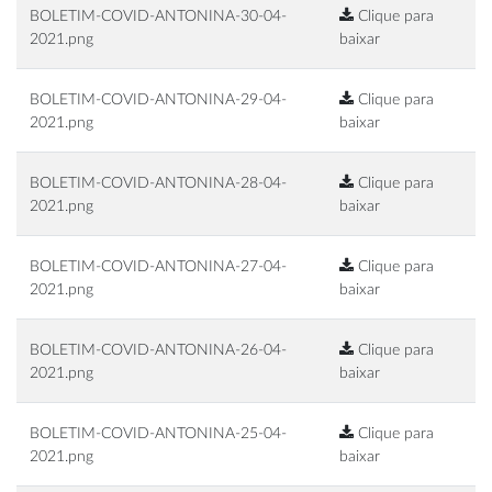
BOLETIM-COVID-ANTONINA-30-04-
Clique para
2021.png
baixar
BOLETIM-COVID-ANTONINA-29-04-
Clique para
2021.png
baixar
BOLETIM-COVID-ANTONINA-28-04-
Clique para
2021.png
baixar
BOLETIM-COVID-ANTONINA-27-04-
Clique para
2021.png
baixar
BOLETIM-COVID-ANTONINA-26-04-
Clique para
2021.png
baixar
BOLETIM-COVID-ANTONINA-25-04-
Clique para
2021.png
baixar