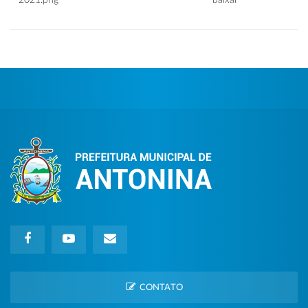
CONTATO