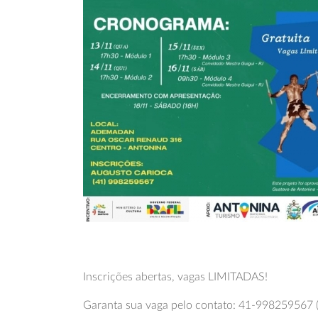
Inscrições abertas, vagas LIMITADAS!
Garanta sua vaga pelo contato: 41-998259567 