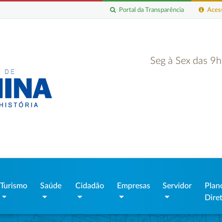
Portal da Transparência
Acess
Seg à Sex das 9
Turismo
Saúde
Cidadão
Empresas
Servidor
Plan
Dire