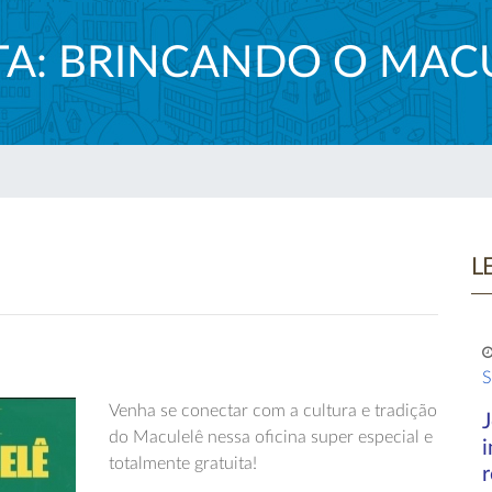
TA: BRINCANDO O MAC
L
S
Venha se conectar com a cultura e tradição
do Maculelê nessa oficina super especial e
totalmente gratuita!
r