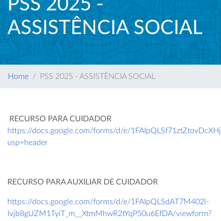
PSS 2025 -
ASSISTÊNCIA SOCIAL
Home
PSS 2025 - ASSISTÊNCIA SOCIAL
RECURSO PARA CUIDADOR
https://docs.google.com/forms/d/e/1FAIpQLSf71ztZtovDcX
usp=header
RECURSO PARA AUXILIAR DE CUIDADOR
https://docs.google.com/forms/d/e/1FAIpQLSdAT7M402l-
Ivjb8gUZM1TyiT_m__XtmMhwR2tYqP50u6EfDA/viewform?