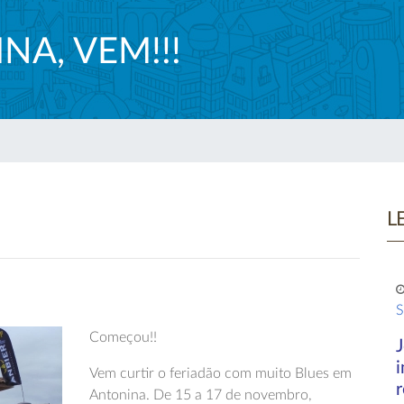
NA, VEM!!!
L
S
Começou!!
Vem curtir o feriadão com muito Blues em
r
Antonina. De 15 a 17 de novembro,