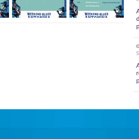
A
d
S