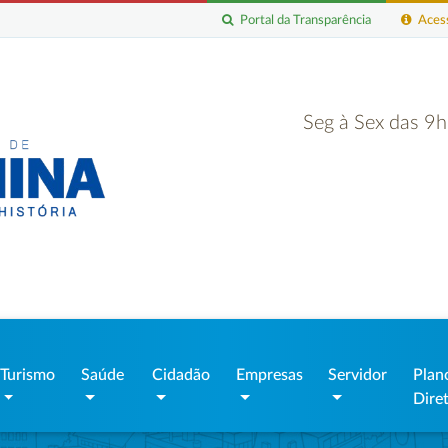
Portal da Transparência
Acess
Seg à Sex das 9
Turismo
Saúde
Cidadão
Empresas
Servidor
Plan
Dire