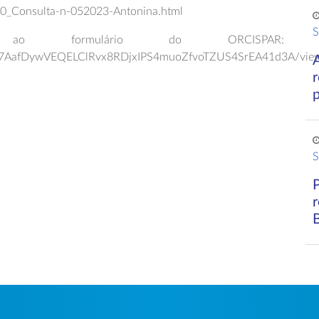
90_Consulta-n-052023-Antonina.html
S
 ao formulário do ORCISPAR:
LSc7AafDywVEQELClRvx8RDjxIPS4muoZfvoTZUS4SrEA41d3A/vie
a
S