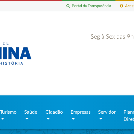
Portal da Transparência
Acess
Seg à Sex das 9
Turismo
Saúde
Cidadão
Empresas
Servidor
Plan
Dire