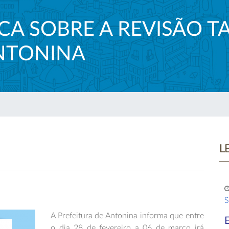
CA SOBRE A REVISÃO T
ANTONINA
L
S
A Prefeitura de Antonina informa que entre
o dia 28 de fevereiro a 06 de março irá