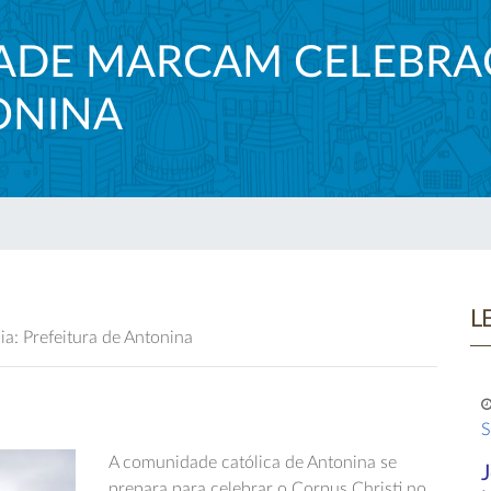
EDADE MARCAM CELEBR
ONINA
L
a: Prefeitura de Antonina
S
A comunidade católica de Antonina se
prepara para celebrar o Corpus Christi no