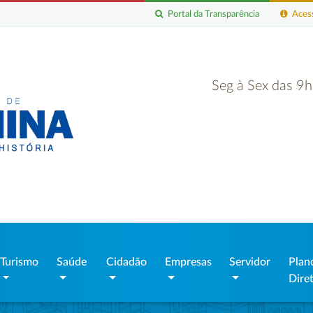
Portal da Transparência
Acess
Seg à Sex das 9
Turismo
Saúde
Cidadão
Empresas
Servidor
Plan
Dire