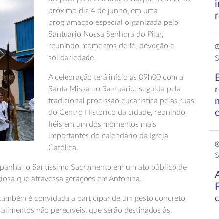
próximo dia 4 de junho, em uma
r
programação especial organizada pelo
Santuário Nossa Senhora do Pilar,
reunindo momentos de fé, devoção e
solidariedade.
S
A celebração terá início às 09h00 com a
r
Santa Missa no Santuário, seguida pela
tradicional procissão eucarística pelas ruas
do Centro Histórico da cidade, reunindo
fiéis em um dos momentos mais
importantes do calendário da Igreja
Católica.
S
ompanhar o Santíssimo Sacramento em um ato público de
ligiosa que atravessa gerações em Antonina.
 também é convidada a participar de um gesto concreto
 alimentos não perecíveis, que serão destinados às