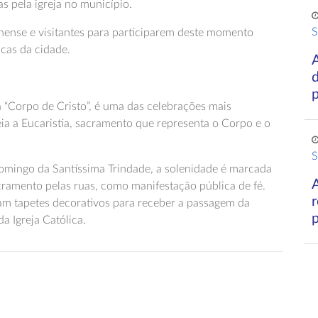
s pela igreja no município.
S
nense e visitantes para participarem deste momento
icas da cidade.
A
d
a “Corpo de Cristo”, é uma das celebrações mais
eia a Eucaristia, sacramento que representa o Corpo e o
S
domingo da Santíssima Trindade, a solenidade é marcada
cramento pelas ruas, como manifestação pública de fé.
am tapetes decorativos para receber a passagem da
a Igreja Católica.