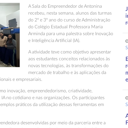
A Sala do Empreendedor de Antonina
recebeu, nesta semana, alunos das turmas
do 2º e 3º ano do curso de Administração
r
do Colégio Estadual Professora Maria
Arminda para uma palestra sobre Inovação
e Inteligência Artificial (IA).
S
A atividade teve como objetivo apresentar
aos estudantes conceitos relacionados às
r
novas tecnologias, às transformações do
mercado de trabalho e às aplicações da
sionais e empresariais.
mo inovação, empreendedorismo, criatividade,
IA no cotidiano e nas organizações. Os participantes
mplos práticos da utilização dessas ferramentas em
S
eendedora desenvolvidas por meio da parceria entre a