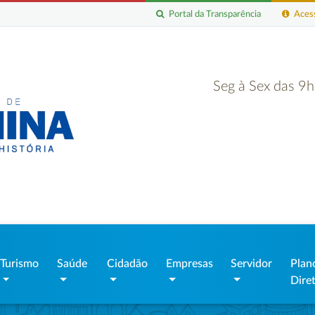
Portal da Transparência
Acess
Seg à Sex das 9
Turismo
Saúde
Cidadão
Empresas
Servidor
Plan
Dire