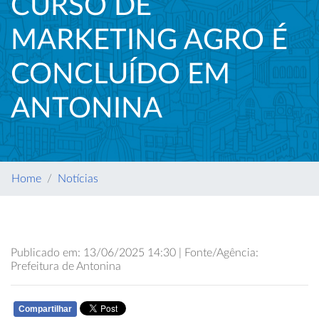
CURSO DE
MARKETING AGRO É
CONCLUÍDO EM
ANTONINA
Home
Notícias
Publicado em: 13/06/2025 14:30 | Fonte/Agência:
Prefeitura de Antonina
Compartilhar
WHATSAPP