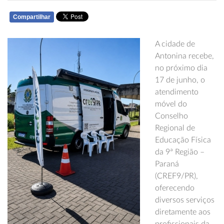
Compartilhar
WHATSAPP
A cidade de
Antonina recebe,
no próximo dia
17 de junho, o
atendimento
móvel do
Conselho
Regional de
Educação Física
da 9ª Região –
Paraná
(CREF9/PR),
oferecendo
diversos serviços
diretamente aos