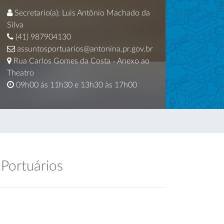
Secretario(a): Luis Antônio Machado da
Silva
(41) 987904130
assuntosportuarios@antonina.pr.gov.br
Rua Carlos Gomes da Costa - Anexo ao
Theatro
09h00 às 11h30 e 13h30 às 17h00
 Portuários