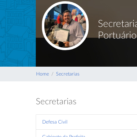
Secretar
Portuário
Home
Secretarias
Secretarias
Defesa Civil
Gabinete da Prefeita