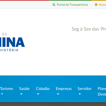
Portal da Transparência
Acess
Seg à Sex das 9
Turismo
Saúde
Cidadão
Empresas
Servidor
Plan
Dire